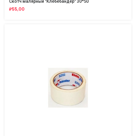
Скотч малярный "Клебебандер" 30*50
₽55,00