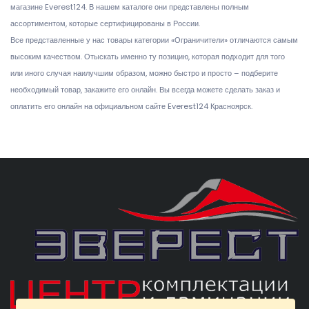
магазине Everest124. В нашем каталоге они представлены полным
ассортиментом, которые сертифицированы в России.
Все представленные у нас товары категории «Ограничители» отличаются самым
высоким качеством. Отыскать именно ту позицию, которая подходит для того
или иного случая наилучшим образом, можно быстро и просто – подберите
необходимый товар, закажите его онлайн. Вы всегда можете сделать заказ и
оплатить его онлайн на официальном сайте Everest124 Красноярск.