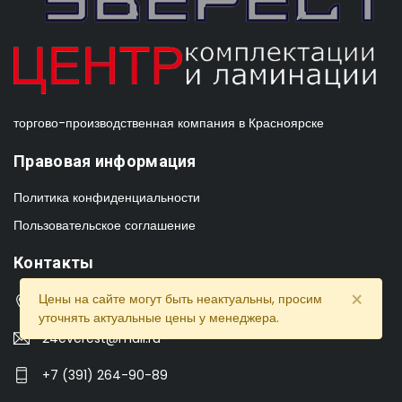
торгово-производственная компания в Красноярске
Правовая информация
Политика конфиденциальности
Пользовательское соглашение
Контакты
×
Цены на сайте могут быть неактуальны, просим
г. Красноярск, ул.Айвазовского 8 "а"
уточнять актуальные цены у менеджера.
24everest@mail.ru
+7 (391) 264-90-89